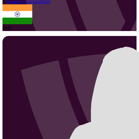
1
Sasikala
Veerapathiran
IND