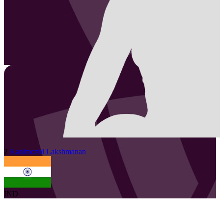
2
Kanimozhi
Lakshmanan
IND