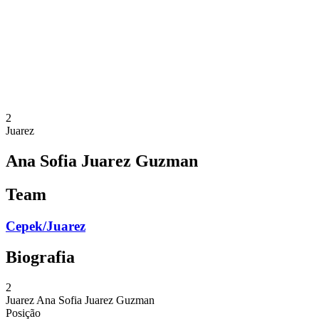
Voltar para a página inicial do BPT
Onde Assistir
Equipes
Programação
Classificação
Estatísticas
Competição
Notícias
2
Juarez
Ana Sofia Juarez Guzman
Team
Cepek/Juarez
Biografia
2
Juarez
Ana Sofia Juarez Guzman
Posição