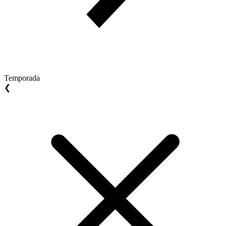
Temporada
❮