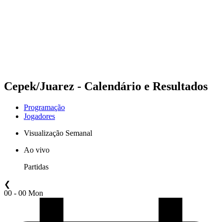
Voltar para a página inicial do BPT
Onde Assistir
Equipes
Programação
Classificação
Estatísticas
Competição
Notícias
Cepek/Juarez - Calendário e Resultados
Programação
Jogadores
Visualização Semanal
Ao vivo
Partidas
❮
00 - 00 Mon