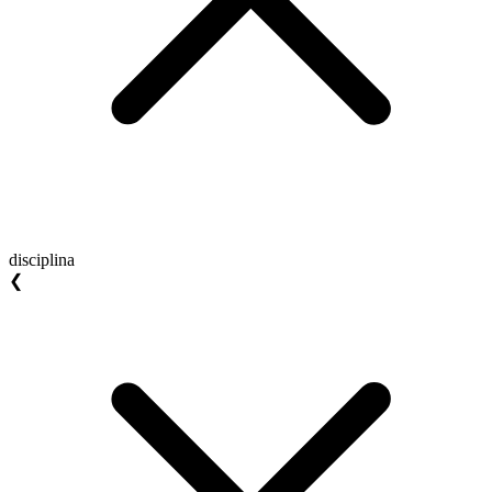
disciplina
❮