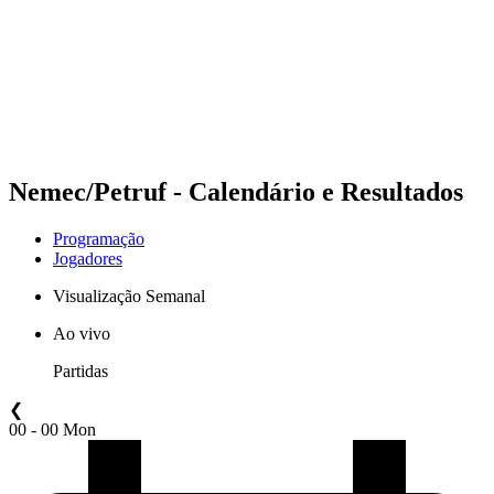
Voltar para a página inicial do BPT
Onde Assistir
Equipes
Programação
Classificação
Estatísticas
Competição
Notícias
Nemec/Petruf - Calendário e Resultados
Programação
Jogadores
Visualização Semanal
Ao vivo
Partidas
❮
00 - 00 Mon