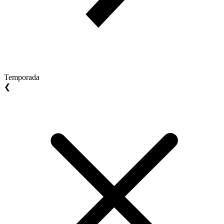
Temporada
❮