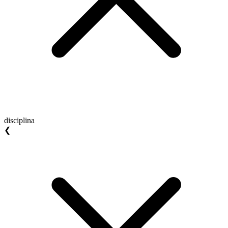
disciplina
❮