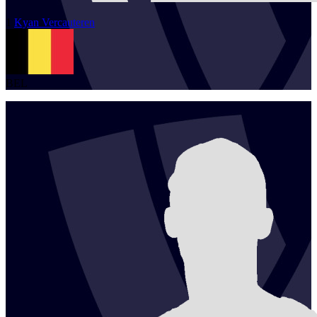
1
Kyan
Vercauteren
BEL