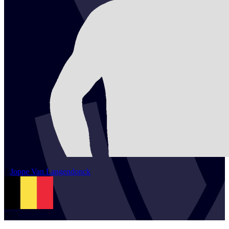
2
Joppe
Van Langendonck
BEL