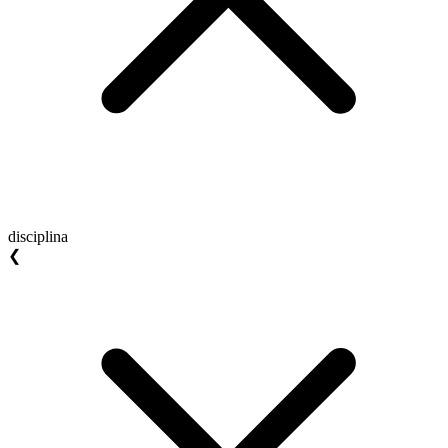
disciplina
❮