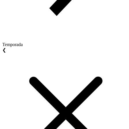
Temporada
❮