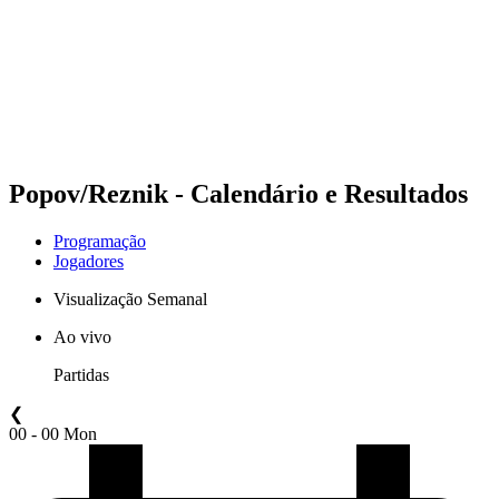
Voltar para a página inicial do BPT
Onde Assistir
Equipes
Programação
Classificação
Estatísticas
Competição
Notícias
Popov/Reznik - Calendário e Resultados
Programação
Jogadores
Visualização Semanal
Ao vivo
Partidas
❮
00 - 00 Mon