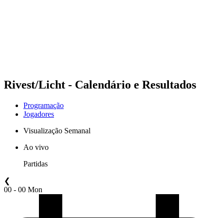
Voltar para a página inicial do BPT
Onde Assistir
Equipes
Programação
Classificação
Estatísticas
Competição
Notícias
Rivest/Licht - Calendário e Resultados
Programação
Jogadores
Visualização Semanal
Ao vivo
Partidas
❮
00 - 00 Mon