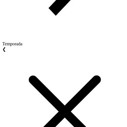
Temporada
❮