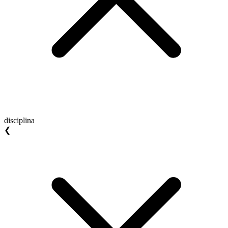
disciplina
❮