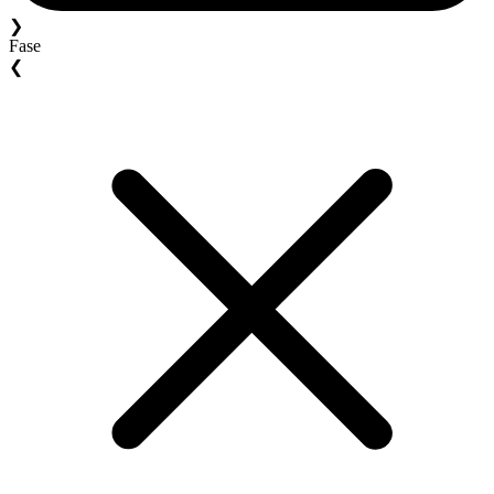
❯
Fase
❮