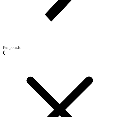
Temporada
❮