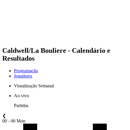
Voltar para a página inicial do BPT
Onde Assistir
Equipes
Programação
Classificação
Estatísticas
Competição
Notícias
Caldwell/La Bouliere - Calendário e
Resultados
Programação
Jogadores
Visualização Semanal
Ao vivo
Partidas
❮
00 - 00 Mon