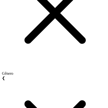
Gênero
❮