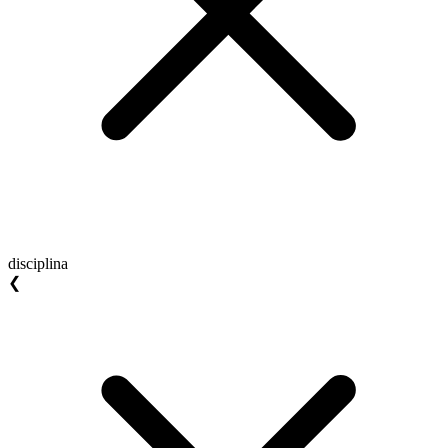
disciplina
❮