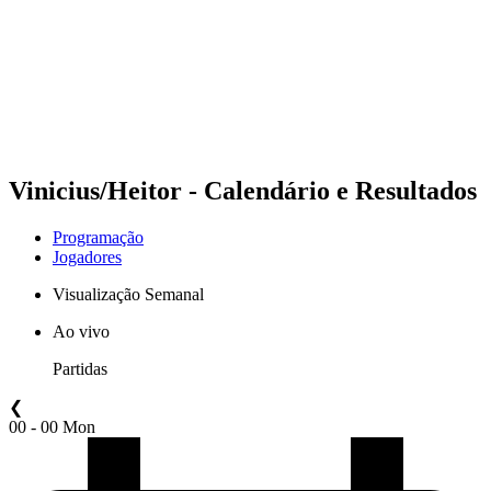
Voltar para a página inicial do BPT
Onde Assistir
Equipes
Programação
Classificação
Estatísticas
Competição
Notícias
Vinicius/Heitor - Calendário e Resultados
Programação
Jogadores
Visualização Semanal
Ao vivo
Partidas
❮
00 - 00 Mon