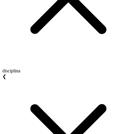
disciplina
❮