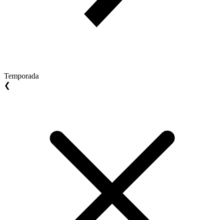
Temporada
❮