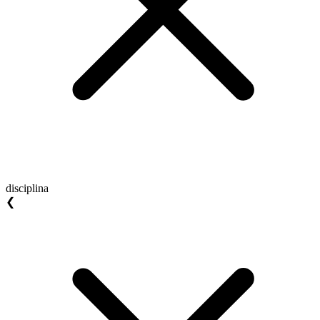
disciplina
❮