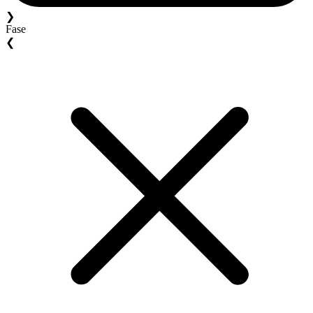
❯
Fase
❮