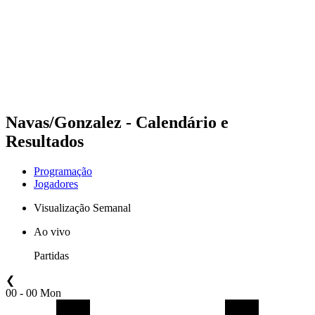
Voltar para a página inicial do BPT
Onde Assistir
Equipes
Programação
Classificação
Estatísticas
Competição
Notícias
Navas/Gonzalez - Calendário e
Resultados
Programação
Jogadores
Visualização Semanal
Ao vivo
Partidas
❮
00 - 00 Mon