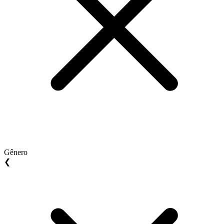
Gênero
❮