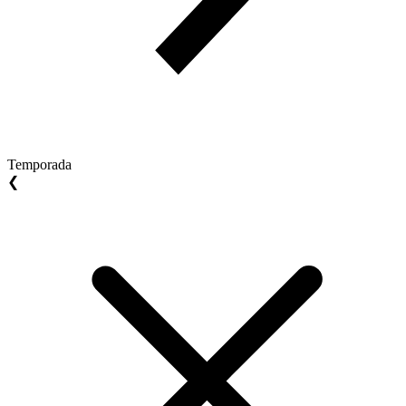
Temporada
❮