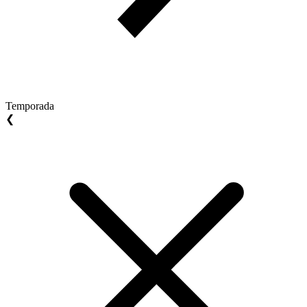
Temporada
❮