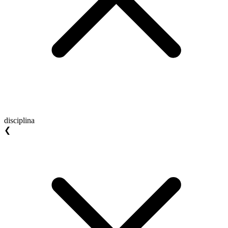
disciplina
❮