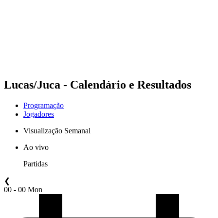
Voltar para a página inicial do BPT
Onde Assistir
Equipes
Programação
Classificação
Estatísticas
Competição
Notícias
Lucas/Juca - Calendário e Resultados
Programação
Jogadores
Visualização Semanal
Ao vivo
Partidas
❮
00 - 00 Mon