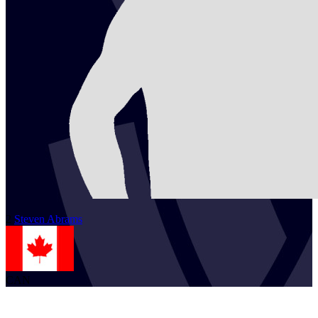
2
Steven
Abrams
CAN