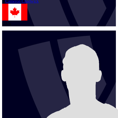
1
Cameron
Chadwick
CAN