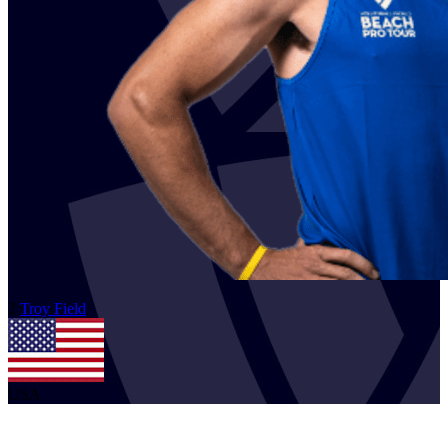
2
Troy
Field
USA