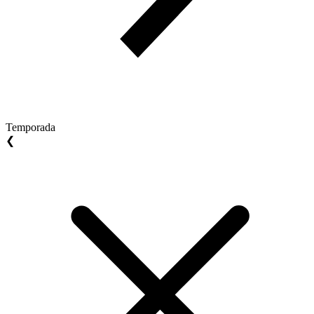
Temporada
❮