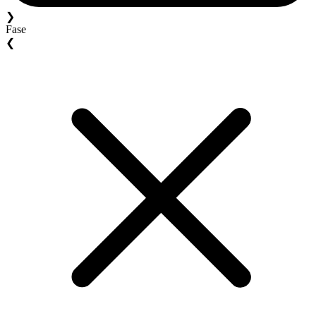
❯
Fase
❮