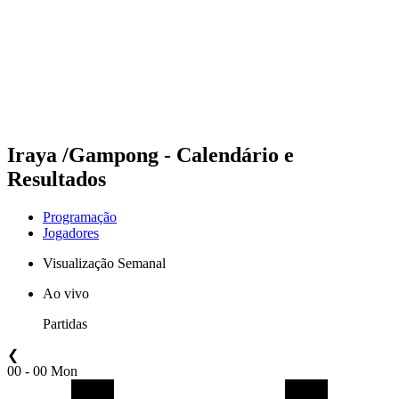
Voltar para a página inicial do BPT
Onde Assistir
Equipes
Programação
Classificação
Estatísticas
Competição
Notícias
Iraya /Gampong - Calendário e
Resultados
Programação
Jogadores
Visualização Semanal
Ao vivo
Partidas
❮
00 - 00 Mon