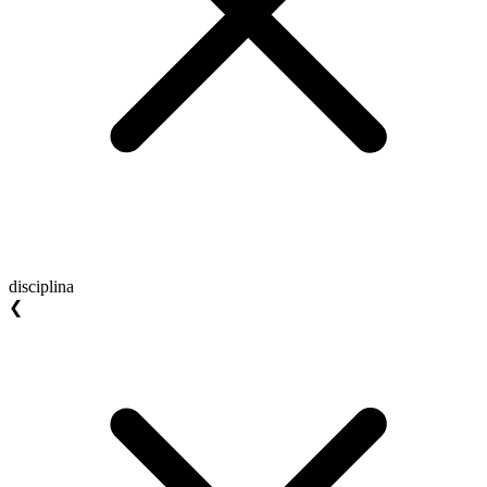
disciplina
❮