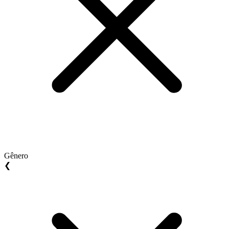
Gênero
❮