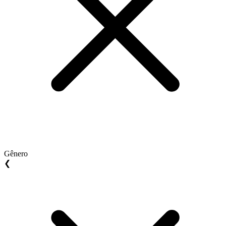
Gênero
❮