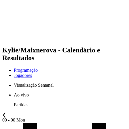
Voltar para a página inicial do BPT
Onde Assistir
Equipes
Programação
Classificação
Estatísticas
Competição
Notícias
Kylie/Maixnerova - Calendário e
Resultados
Programação
Jogadores
Visualização Semanal
Ao vivo
Partidas
❮
00 - 00 Mon