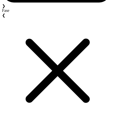
❯
Fase
❮