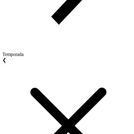
Temporada
❮