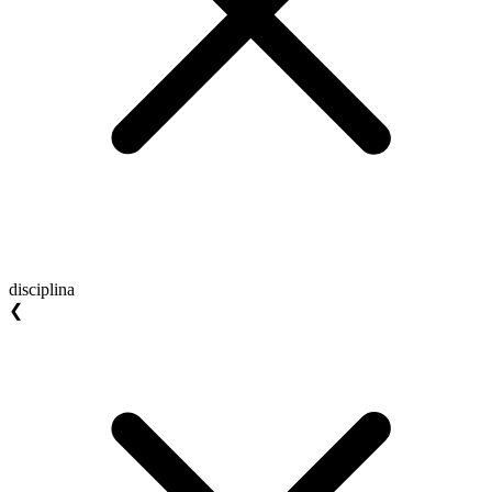
disciplina
❮