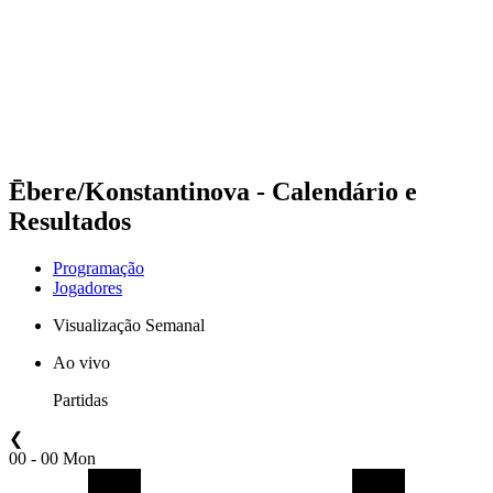
Voltar para a página inicial do BPT
Onde Assistir
Equipes
Programação
Classificação
Estatísticas
Competição
Notícias
Ēbere/Konstantinova - Calendário e
Resultados
Programação
Jogadores
Visualização Semanal
Ao vivo
Partidas
❮
00 - 00 Mon