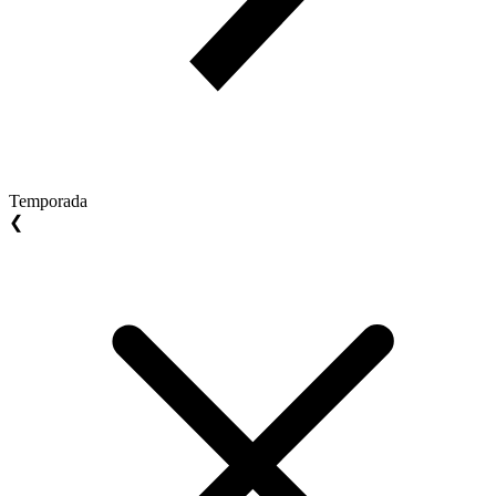
Temporada
❮