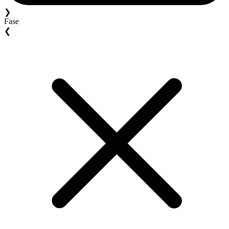
❯
Fase
❮