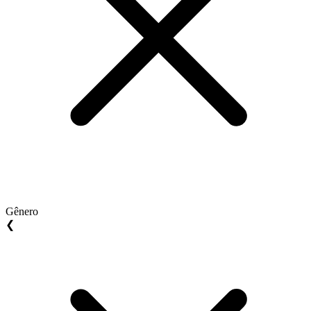
Gênero
❮