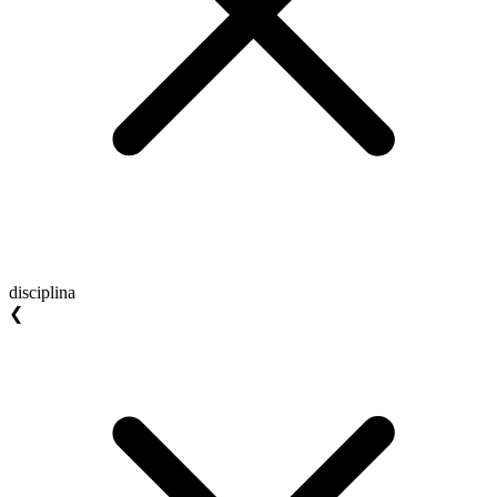
disciplina
❮