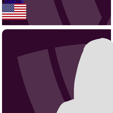
1
Kamila
Tan
USA