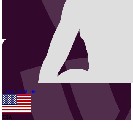
2
Madison
Shields
USA