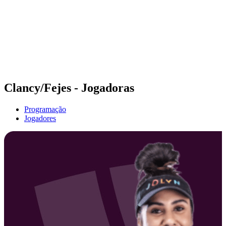
Voltar para a página inicial do BPT
Onde Assistir
Equipes
Programação
Classificação
Estatísticas
Competição
Notícias
Clancy/Fejes - Jogadoras
Programação
Jogadores