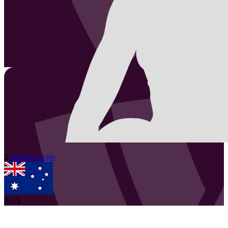
2
Stefanie
Fejes
AUS