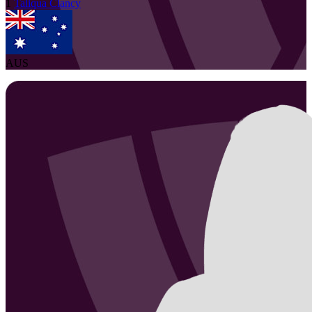
1
Taliqua
Clancy
AUS