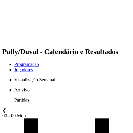
Voltar para a página inicial do BPT
Onde Assistir
Equipes
Programação
Classificação
Estatísticas
Competição
Notícias
Pally/Duval - Calendário e Resultados
Programação
Jogadores
Visualização Semanal
Ao vivo
Partidas
❮
00 - 00 Mon