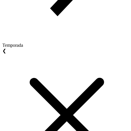
Temporada
❮