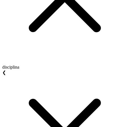
disciplina
❮