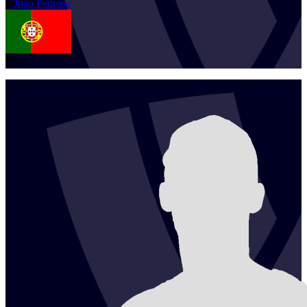
1
Joao
Pedrosa
POR