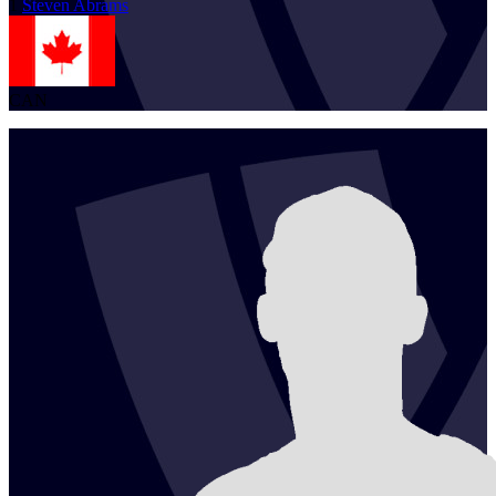
1
Steven
Abrams
CAN