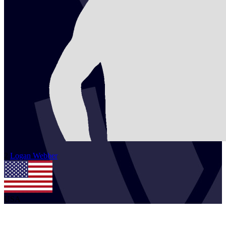
2
Logan
Webber
USA