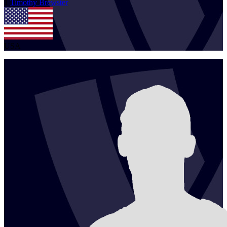
1
Timothy
Brewster
USA