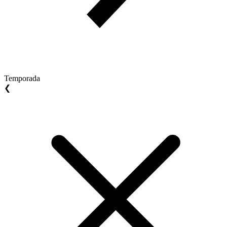
Temporada
❮