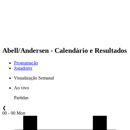
Voltar para a página inicial do BPT
Onde Assistir
Equipes
Programação
Classificação
Estatísticas
Competição
Notícias
Abell/Andersen - Calendário e Resultados
Programação
Jogadores
Visualização Semanal
Ao vivo
Partidas
❮
00 - 00 Mon