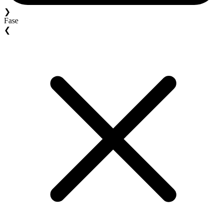
❯
Fase
❮