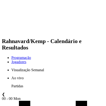
Voltar para a página inicial do BPT
Onde Assistir
Equipes
Programação
Classificação
Estatísticas
Competição
Notícias
Rahnavard/Kemp - Calendário e
Resultados
Programação
Jogadores
Visualização Semanal
Ao vivo
Partidas
❮
00 - 00 Mon