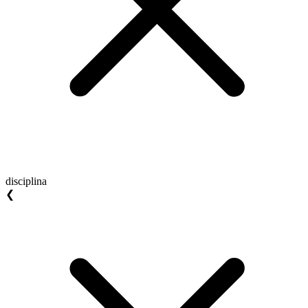
disciplina
❮