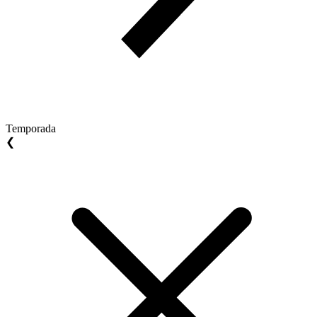
Temporada
❮