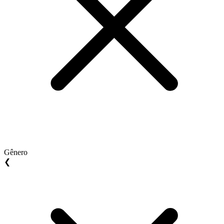
Gênero
❮