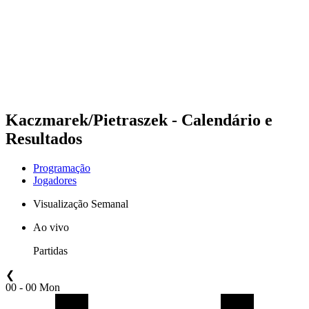
Voltar para a página inicial do BPT
Onde Assistir
Equipes
Programação
Classificação
Estatísticas
Competição
Notícias
Kaczmarek/Pietraszek - Calendário e
Resultados
Programação
Jogadores
Visualização Semanal
Ao vivo
Partidas
❮
00 - 00 Mon