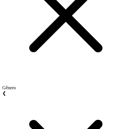
Gênero
❮