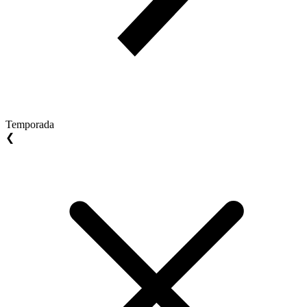
Temporada
❮