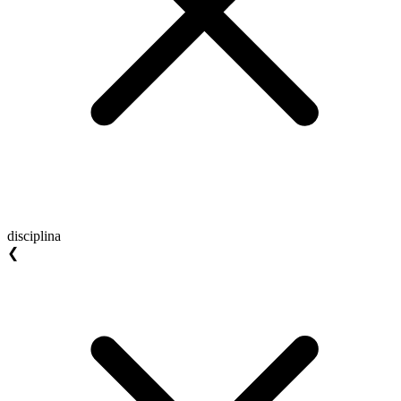
disciplina
❮