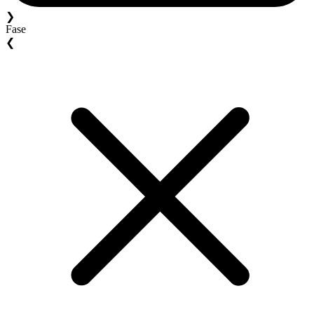
❯
Fase
❮