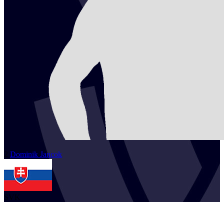
2
Dominik
Jancok
SVK