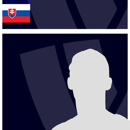
1
Lubos
Nemec
SVK