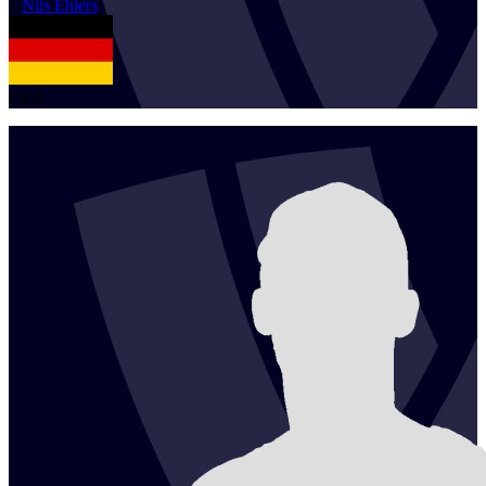
1
Nils
Ehlers
GER