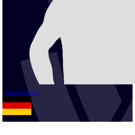
2
Clemens
Wickler
GER