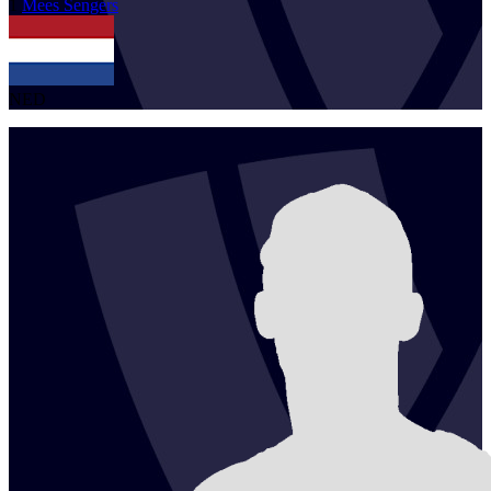
1
Mees
Sengers
NED