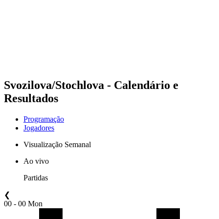
Voltar para a página inicial do BPT
Onde Assistir
Equipes
Programação
Classificação
Estatísticas
Competição
Notícias
Svozilova/Stochlova - Calendário e
Resultados
Programação
Jogadores
Visualização Semanal
Ao vivo
Partidas
❮
00 - 00 Mon