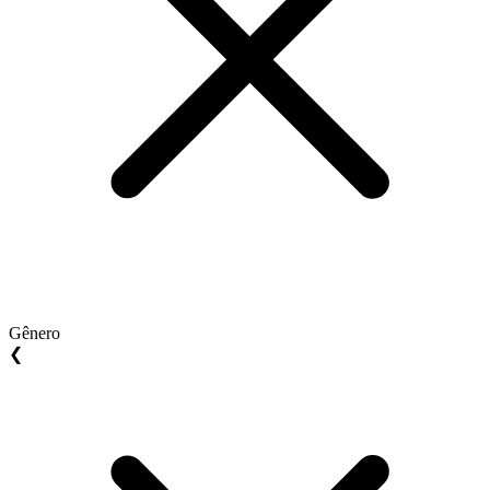
Gênero
❮