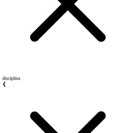
disciplina
❮