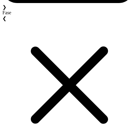
❯
Fase
❮