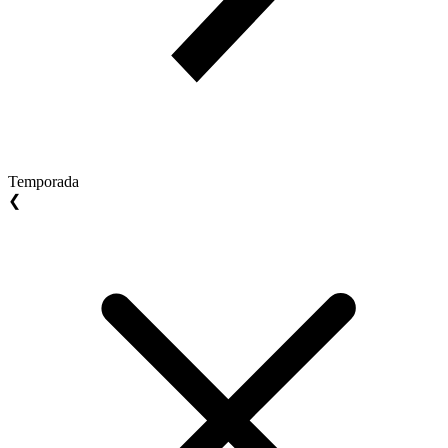
Temporada
❮