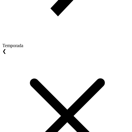
Temporada
❮