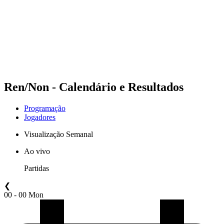
Voltar para a página inicial do BPT
Onde Assistir
Equipes
Programação
Classificação
Estatísticas
Competição
Notícias
Ren/Non - Calendário e Resultados
Programação
Jogadores
Visualização Semanal
Ao vivo
Partidas
❮
00 - 00 Mon