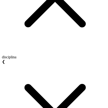
disciplina
❮