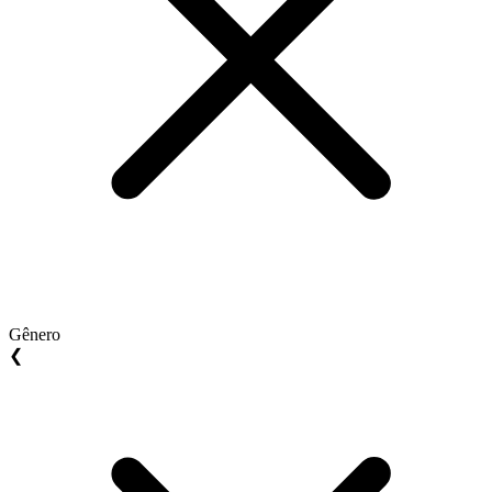
Gênero
❮