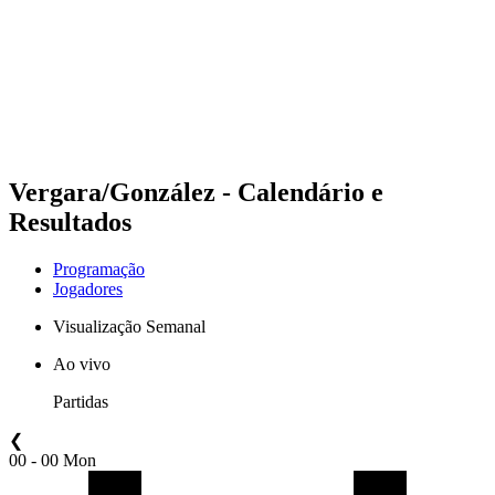
Voltar para a página inicial do BPT
Onde Assistir
Equipes
Programação
Classificação
Estatísticas
Competição
Notícias
Vergara/González - Calendário e
Resultados
Programação
Jogadores
Visualização Semanal
Ao vivo
Partidas
❮
00 - 00 Mon