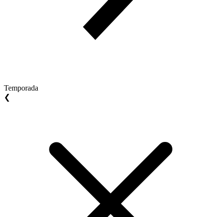
Temporada
❮