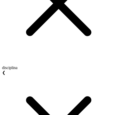
disciplina
❮