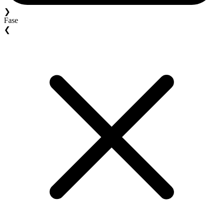
❯
Fase
❮