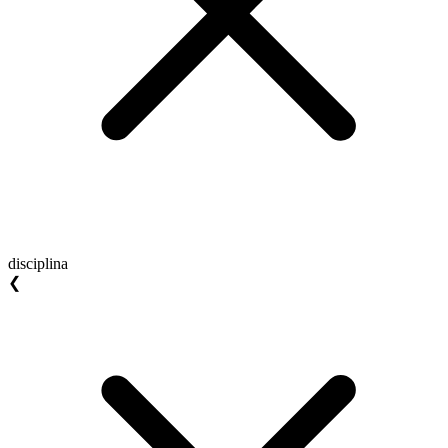
disciplina
❮