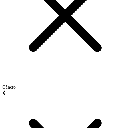
Gênero
❮