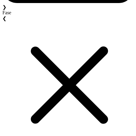
❯
Fase
❮