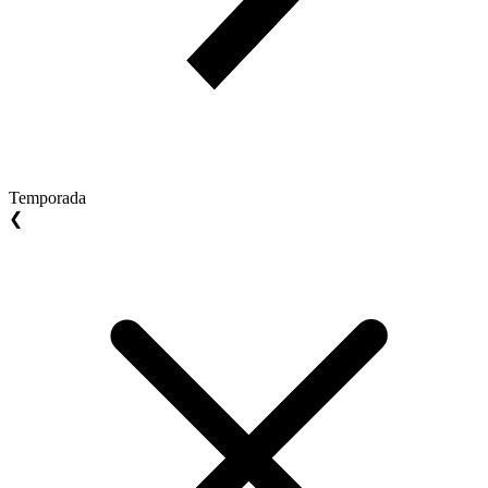
Temporada
❮