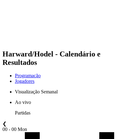
Voltar para a página inicial do BPT
Onde Assistir
Equipes
Programação
Classificação
Estatísticas
Competição
Notícias
Harward/Hodel - Calendário e
Resultados
Programação
Jogadores
Visualização Semanal
Ao vivo
Partidas
❮
00 - 00 Mon