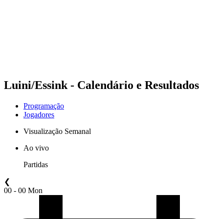
Voltar para a página inicial do BPT
Onde Assistir
Equipes
Programação
Classificação
Estatísticas
Competição
Notícias
Luini/Essink - Calendário e Resultados
Programação
Jogadores
Visualização Semanal
Ao vivo
Partidas
❮
00 - 00 Mon