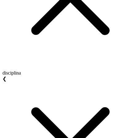
disciplina
❮