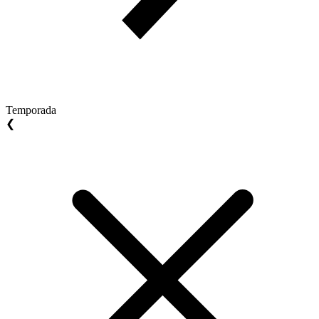
Temporada
❮