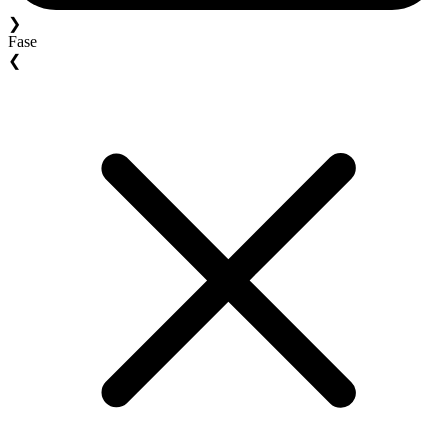
❯
Fase
❮