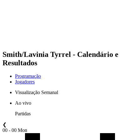
Voltar para a página inicial do BPT
Onde Assistir
Equipes
Programação
Classificação
Estatísticas
Competição
Notícias
Smith/Lavinia Tyrrel - Calendário e
Resultados
Programação
Jogadores
Visualização Semanal
Ao vivo
Partidas
❮
00 - 00 Mon