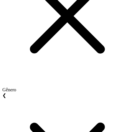
Gênero
❮