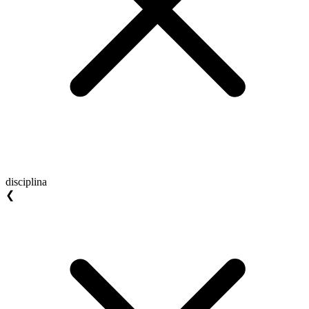
disciplina
❮