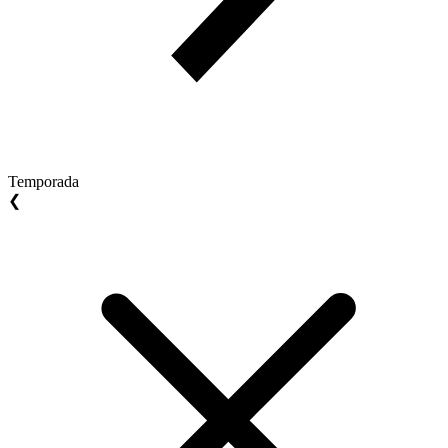
Temporada
❮