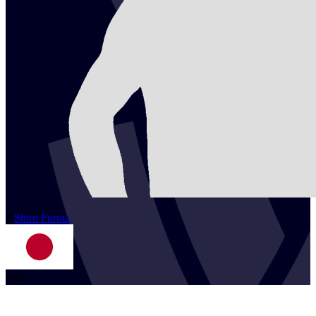
2
Shiro
Furuta
JPN