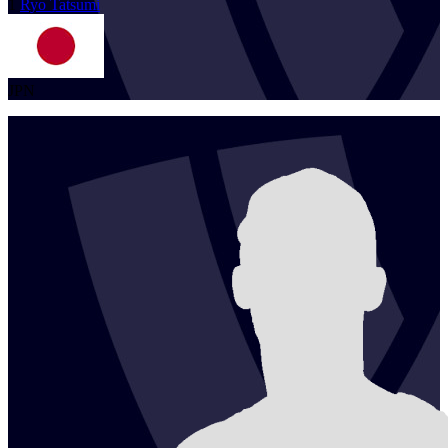
1
Ryo
Tatsumi
JPN