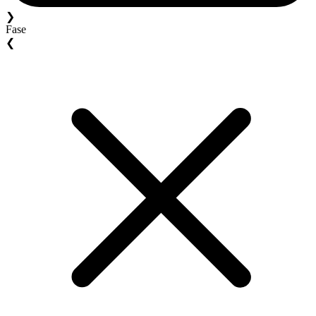
❯
Fase
❮