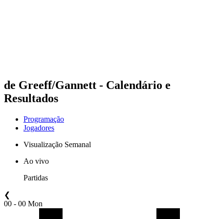
Voltar para a página inicial do BPT
Onde Assistir
Equipes
Programação
Classificação
Estatísticas
Competição
Notícias
de Greeff/Gannett - Calendário e
Resultados
Programação
Jogadores
Visualização Semanal
Ao vivo
Partidas
❮
00 - 00 Mon