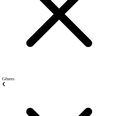
Gênero
❮