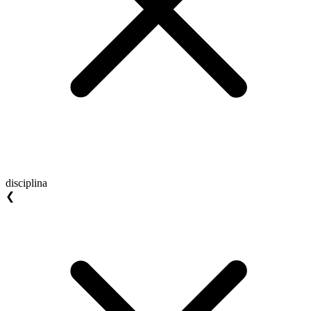
disciplina
❮