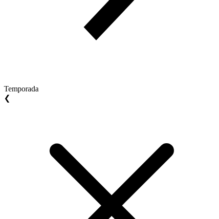
Temporada
❮