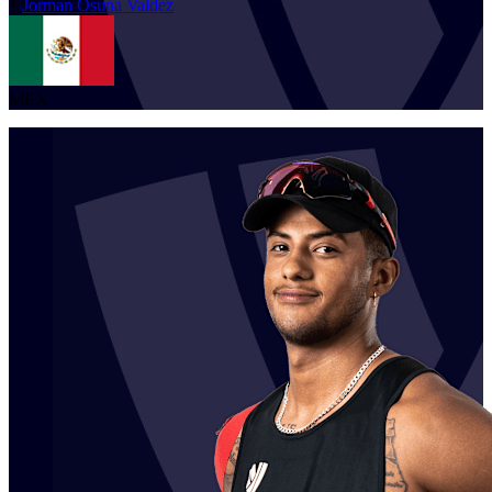
1
Jorman
Osuna Valdez
MEX