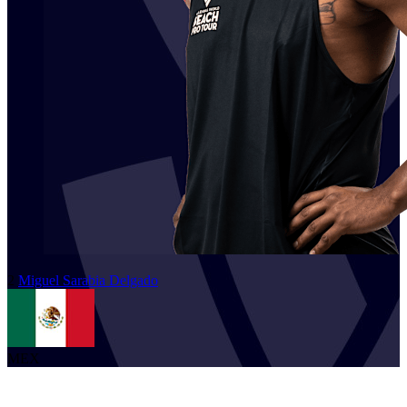
2
Miguel
Sarabia Delgado
MEX