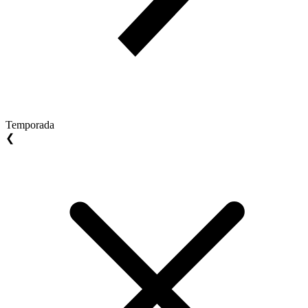
Temporada
❮