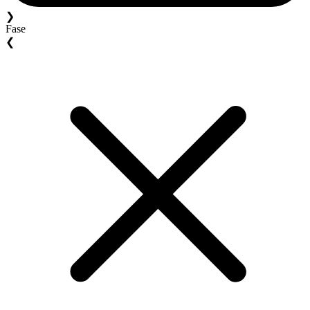
❯
Fase
❮