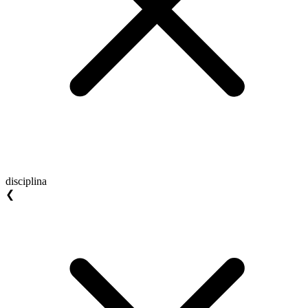
disciplina
❮