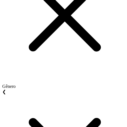
Gênero
❮