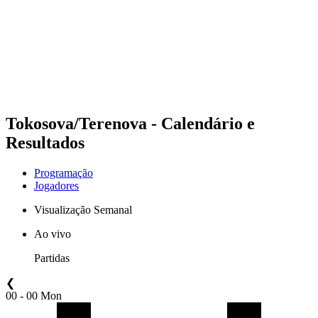
Voltar para a página inicial do BPT
Onde Assistir
Equipes
Programação
Classificação
Estatísticas
Competição
Notícias
Tokosova/Terenova - Calendário e
Resultados
Programação
Jogadores
Visualização Semanal
Ao vivo
Partidas
❮
00 - 00 Mon