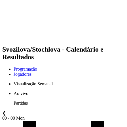
Voltar para a página inicial do BPT
Onde Assistir
Equipes
Programação
Classificação
Estatísticas
Competição
Notícias
Svozilova/Stochlova - Calendário e
Resultados
Programação
Jogadores
Visualização Semanal
Ao vivo
Partidas
❮
00 - 00 Mon