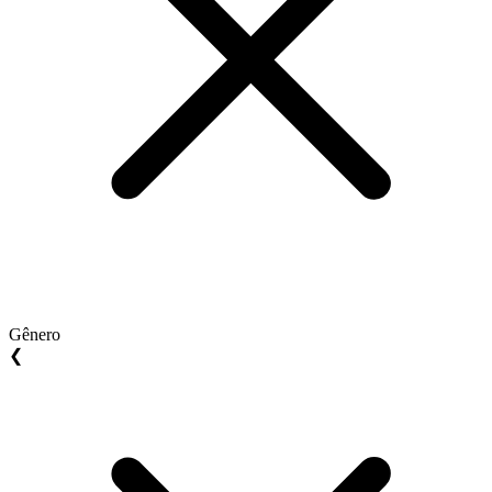
Gênero
❮