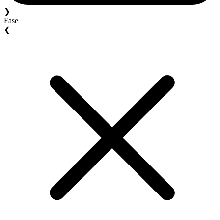
❯
Fase
❮