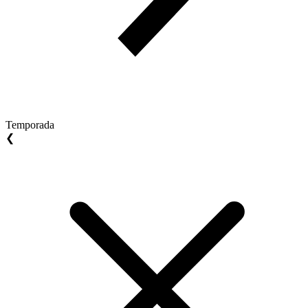
Temporada
❮