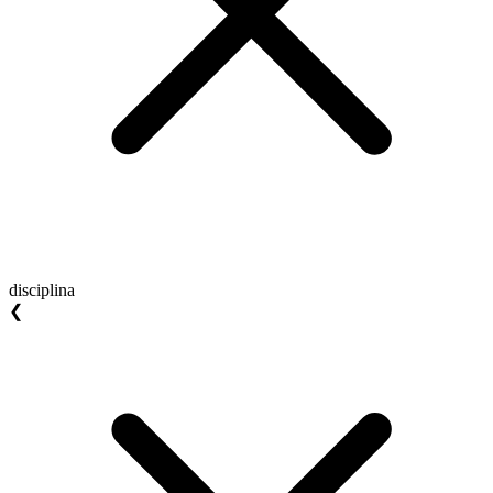
disciplina
❮