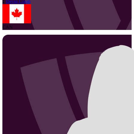
1
Devin
Corah
CAN