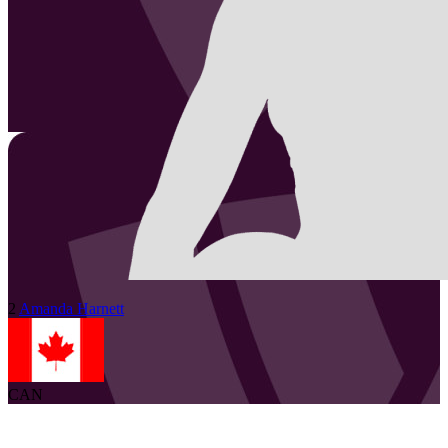
2
Amanda
Harnett
CAN