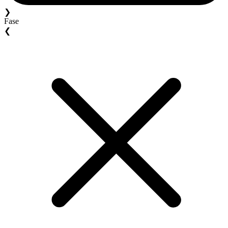
❯
Fase
❮