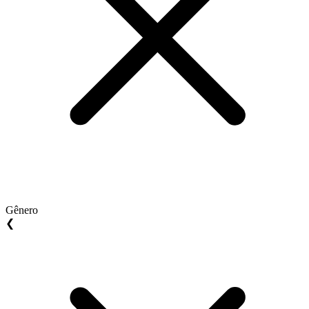
Gênero
❮