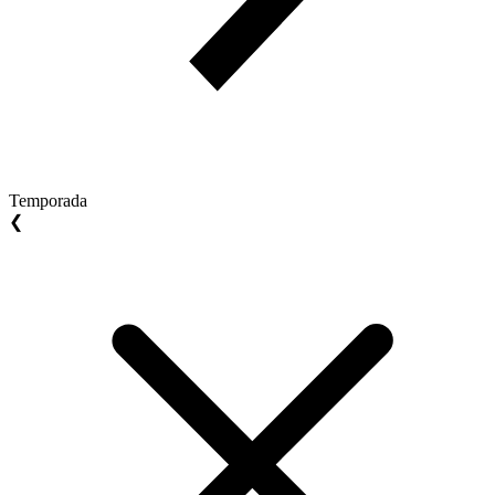
Temporada
❮