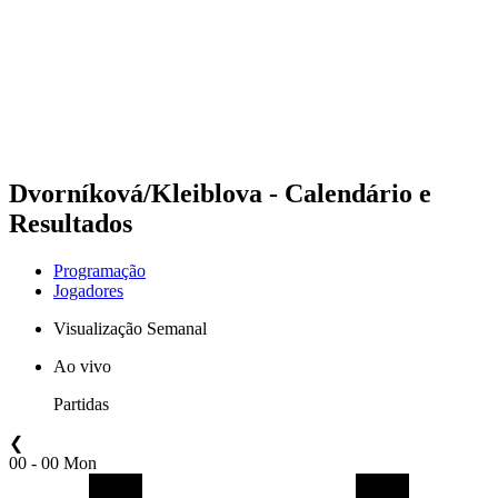
Voltar para a página inicial do BPT
Onde Assistir
Equipes
Programação
Classificação
Estatísticas
Competição
Notícias
Dvorníková/Kleiblova - Calendário e
Resultados
Programação
Jogadores
Visualização Semanal
Ao vivo
Partidas
❮
00 - 00 Mon