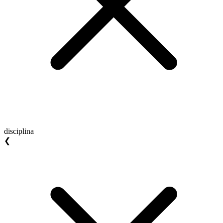
disciplina
❮