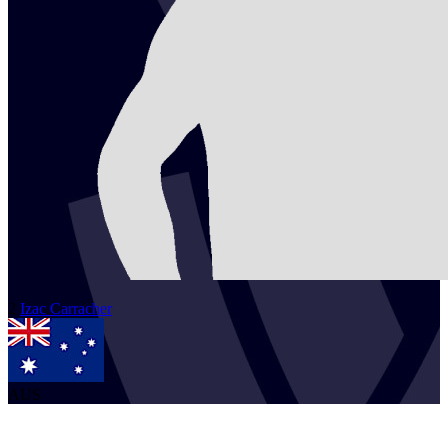
2
Izac
Carracher
AUS