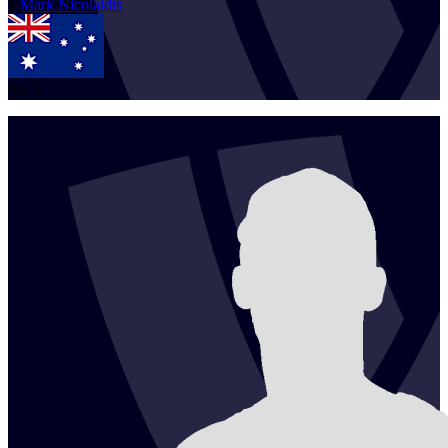
1
Mark
Nicolaidis
AUS