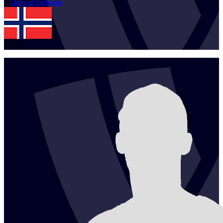
1
Håvard
Solheim
NOR