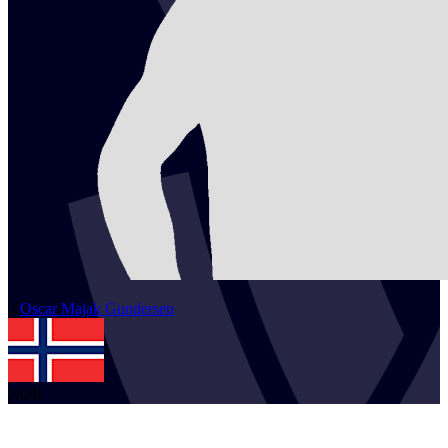
2
Oscar Majak
Gundersen
NOR