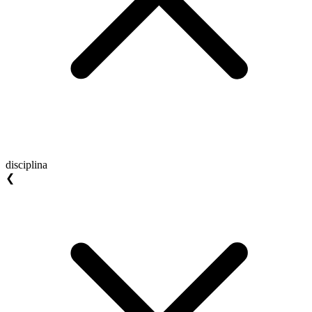
disciplina
❮