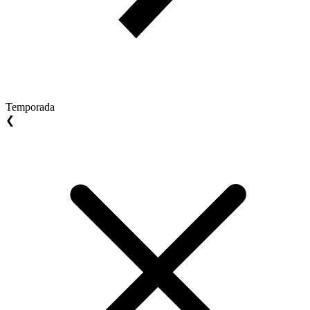
Temporada
❮