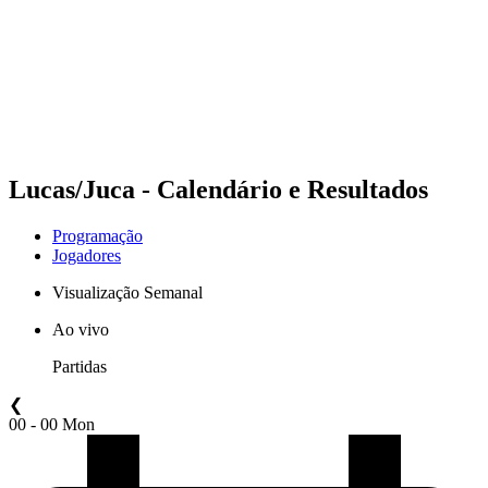
Voltar para a página inicial do BPT
Onde Assistir
Equipes
Programação
Classificação
Estatísticas
Competição
Notícias
Lucas/Juca - Calendário e Resultados
Programação
Jogadores
Visualização Semanal
Ao vivo
Partidas
❮
00 - 00 Mon