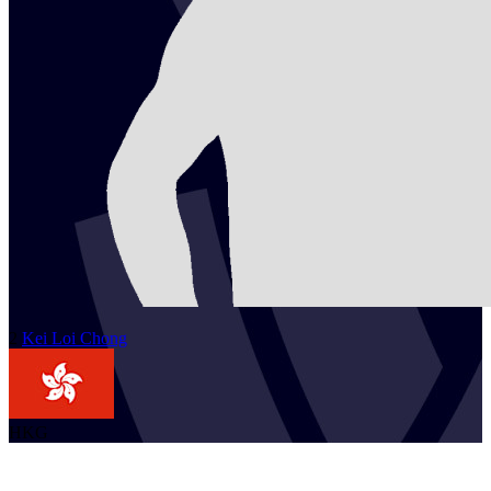
2
Kei Loi
Chong
HKG