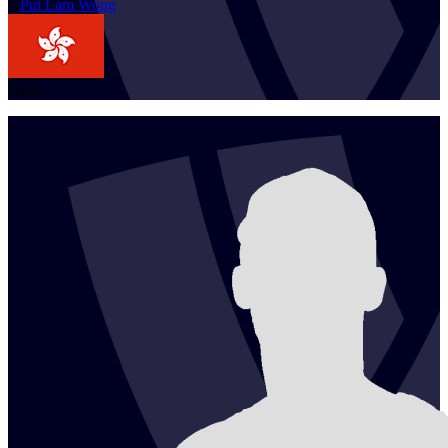
1
Pui Lam
Wong
HKG