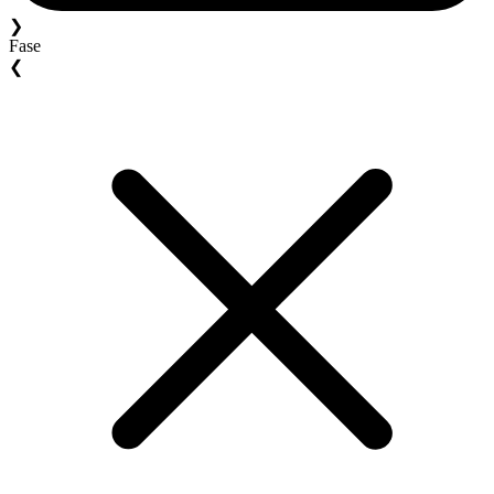
❯
Fase
❮