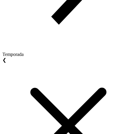
Temporada
❮