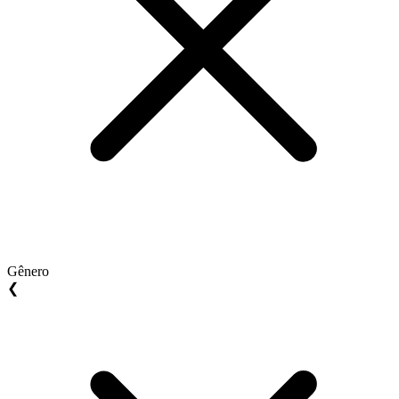
Gênero
❮