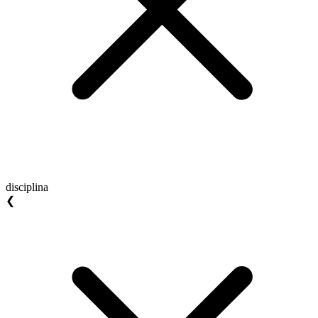
disciplina
❮