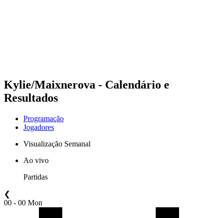
Voltar para a página inicial do BPT
Onde Assistir
Equipes
Programação
Classificação
Estatísticas
Competição
Notícias
Kylie/Maixnerova - Calendário e
Resultados
Programação
Jogadores
Visualização Semanal
Ao vivo
Partidas
❮
00 - 00 Mon