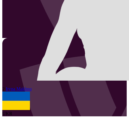
2
Iryna
Makhno
UKR