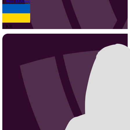
1
Inna
Makhno
UKR