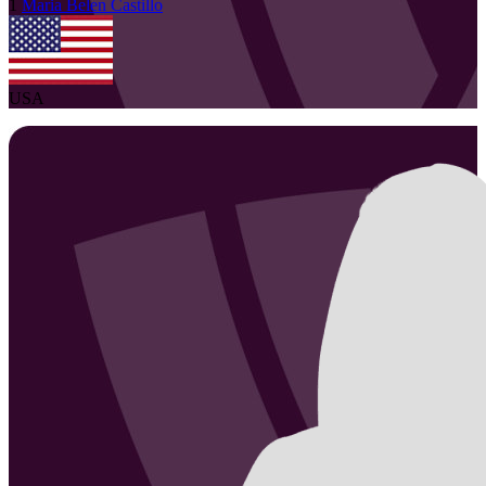
1
Maria Belen
Castillo
USA