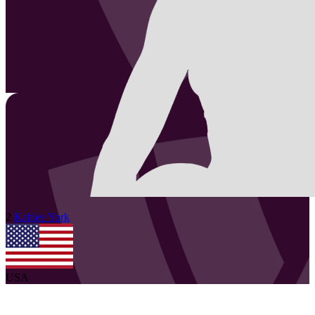
2
Kahlee
York
USA