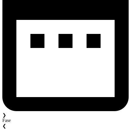
❯
Fase
❮