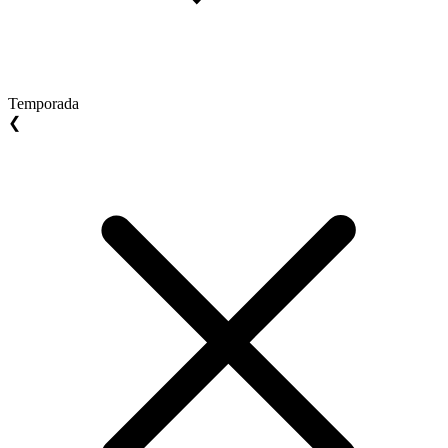
Temporada
❮