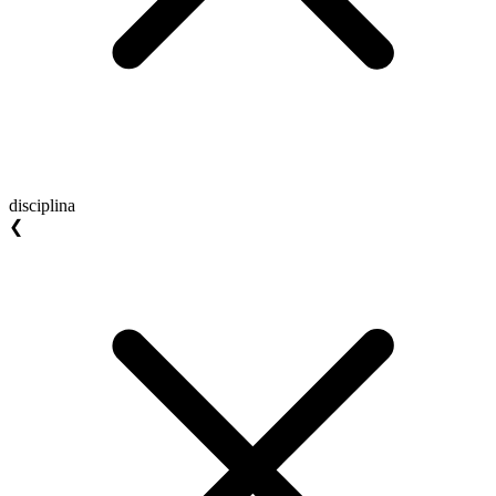
disciplina
❮