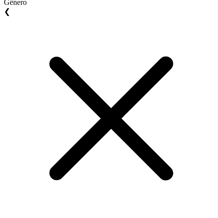
Gênero
❮