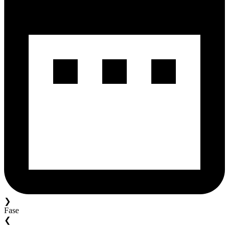
❯
Fase
❮