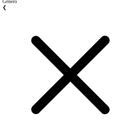
Gênero
❮