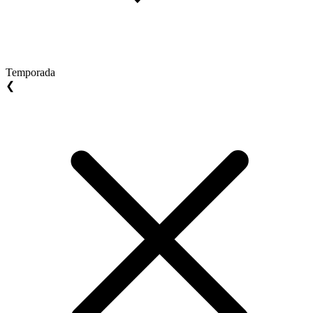
Temporada
❮