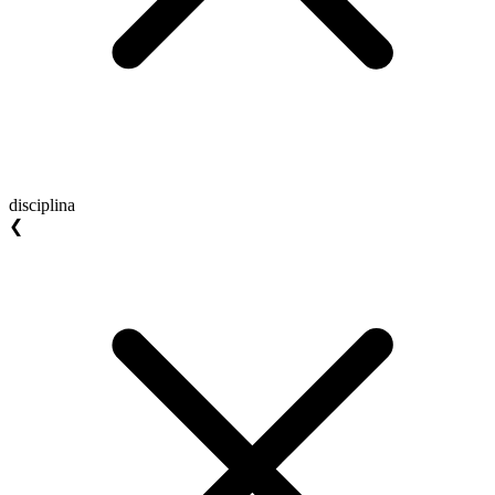
disciplina
❮